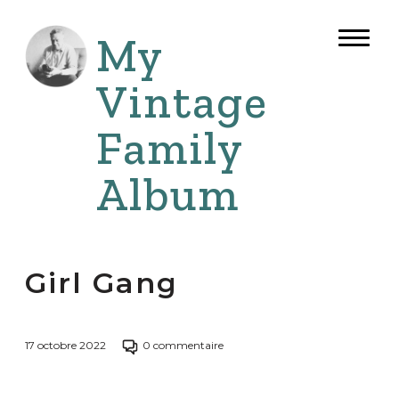
Aller
au
My
Bouto
contenu
de
naviga
Vintage
Family
Album
Girl Gang
Passer
17 octobre 2022
0 commentaire
à
la
section