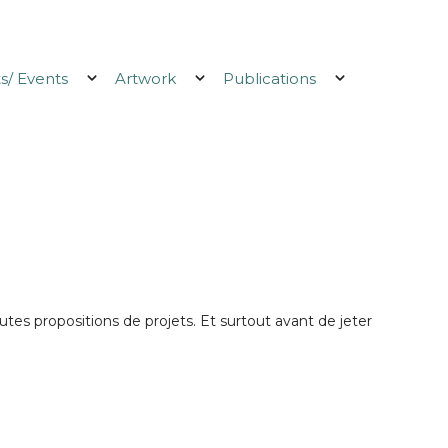
/ Events
Artwork
Publications
Ouvrir
Ouvrir
Ouvrir
le
le
le
menu
menu
menu
tes propositions de projets. Et surtout avant de jeter