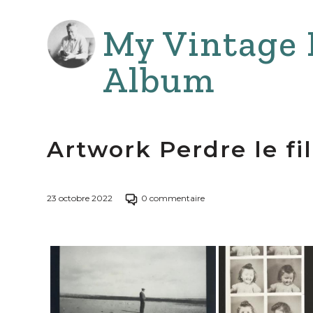
Aller
au
My Vintage 
contenu
Album
Artwork Perdre le fil
Passer
23 octobre 2022
0 commentaire
à
la
section
commentaires