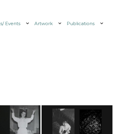
/ Events
Artwork
Publications
Ouvrir
Ouvrir
Ouvrir
le
le
le
menu
menu
menu