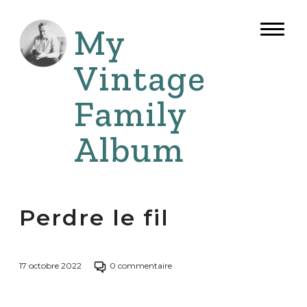
Aller
au
My
Bouto
contenu
de
naviga
Vintage
Family
Album
Perdre le fil
Passer
17 octobre 2022
0 commentaire
à
la
section