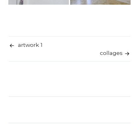
artwork 1
Navigation
collages
de
l’article