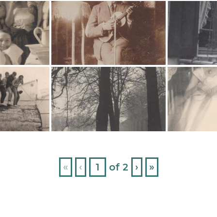
«
‹
of
2
›
»