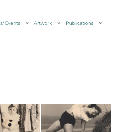
/ Events
Artwork
Publications
Ouvrir
Ouvrir
Ouvrir
le
le
le
menu
menu
menu