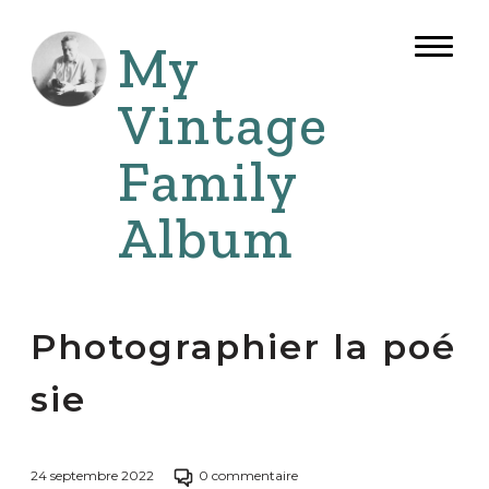
Aller
au
My
Bouto
contenu
de
naviga
Vintage
Family
Album
Photographier la poé
sie
Passer
24 septembre 2022
0 commentaire